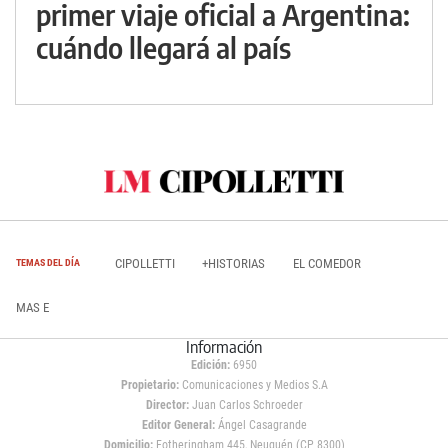
primer viaje oficial a Argentina:
cuándo llegará al país
CIPOLLETTI
+HISTORIAS
EL COMEDOR
TEMAS DEL DÍA
MAS E
Información
Edición:
6950
Propietario:
Comunicaciones y Medios S.A
Director:
Juan Carlos Schroeder
Editor General:
Ángel Casagrande
Domicilio:
Fotheringham 445, Neuquén (CP 8300)