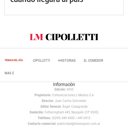
CIPOLLETTI
+HISTORIAS
EL COMEDOR
TEMAS DEL DÍA
MAS E
Información
Edición:
6950
Propietario:
Comunicaciones y Medios S.A
Director:
Juan Carlos Schroeder
Editor General:
Ángel Casagrande
Domicilio:
Fotheringham 445, Neuquén (CP 8300)
Teléfono:
(0299) 449 0400 / 449 0410
Contacto comercial:
publicidad@lmneuquen.com.ar