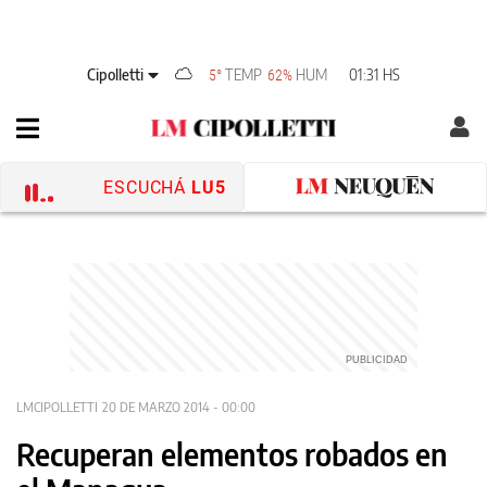
Cipolletti
TEMP
HUM
01:31 HS
5°
62%
ESCUCHÁ
LU5
LMCIPOLLETTI
20 DE MARZO 2014 - 00:00
Recuperan elementos robados en