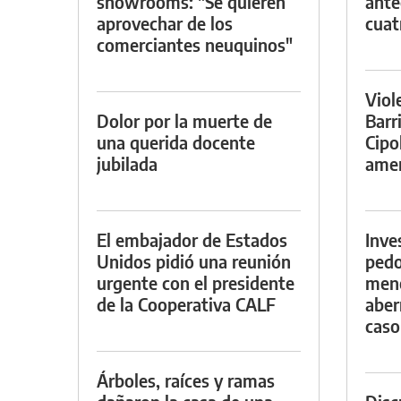
showrooms: "Se quieren
ante
aprovechar de los
cuat
comerciantes neuquinos"
Viol
Dolor por la muerte de
Barr
una querida docente
Cipo
jubilada
amen
El embajador de Estados
Inve
Unidos pidió una reunión
pedo
urgente con el presidente
meno
de la Cooperativa CALF
aber
caso
Árboles, raíces y ramas