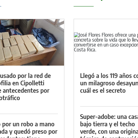
cusado por la red de
Llegó a los 119 años c
ilia en Cipolletti
un milagroso desayun
e antecedentes por
cuál es el secreto
otráfico
Super-adobe: una cas
 por un robo a mano
bajo tierra y el techo
da y quedó preso por
verde, con una origina