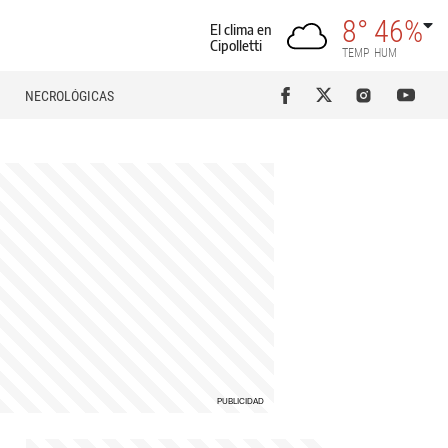
8°
46%
El clima en
Cipolletti
TEMP
HUM
NECROLÓGICAS