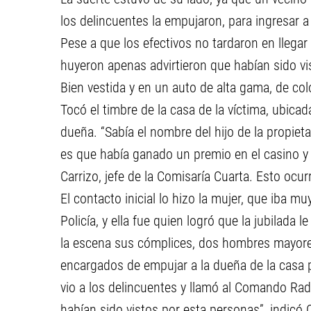
los delincuentes la empujaron, para ingresar a 
Pese a que los efectivos no tardaron en llega
huyeron apenas advirtieron que habían sido vi
Bien vestida y en un auto de alta gama, de co
Tocó el timbre de la casa de la víctima, ubicad
dueña. “Sabía el nombre del hijo de la propieta
es que había ganado un premio en el casino y q
Carrizo, jefe de la Comisaría Cuarta. Esto ocurr
El contacto inicial lo hizo la mujer, que iba mu
Policía, y ella fue quien logró que la jubilada
la escena sus cómplices, dos hombres mayores
encargados de empujar a la dueña de la casa p
vio a los delincuentes y llamó al Comando Radi
habían sido vistos por esta personas”, indicó C