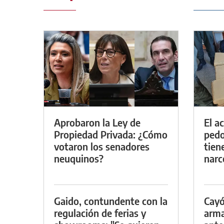
Aprobaron la Ley de
El a
Propiedad Privada: ¿Cómo
pedof
votaron los senadores
tien
neuquinos?
narc
Gaido, contundente con la
Cayó
regulación de ferias y
arma