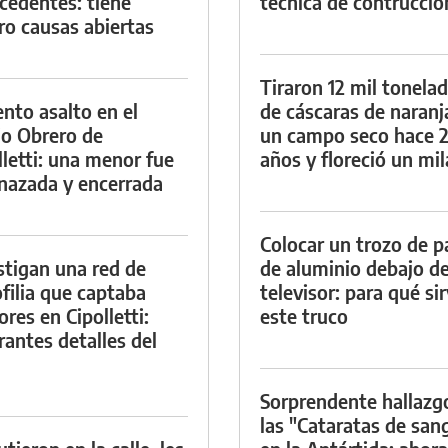
cedentes: tiene
técnica de contrucció
ro causas abiertas
Tiraron 12 mil tonela
ento asalto en el
de cáscaras de naranj
io Obrero de
un campo seco hace 
lletti: una menor fue
años y floreció un mi
azada y encerrada
Colocar un trozo de p
stigan una red de
de aluminio debajo de
filia que captaba
televisor: para qué si
res en Cipolletti:
este truco
rantes detalles del
Sorprendente hallazg
las "Cataratas de san