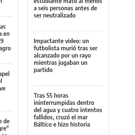
n
estudiante mató al menos
a seis personas antes de
ser neutralizado
das
a en
29
Impactante video: un
lagro
futbolista murió tras ser
alcanzado por un rayo
mientras jugaban un
partido
apel
l
rve
Tras 55 horas
ininterrumpidas dentro
del agua y cuatro intentos
fallidos, cruzó el mar
o de
Báltico e hizo historia
gre"