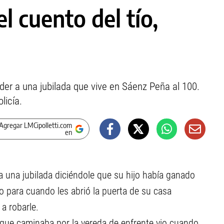
l cuento del tío,
er a una jubilada que vive en Sáenz Peña al 100.
licía.
Agregar LMCipolletti.com
en
 una jubilada diciéndole que su hijo había ganado
ro para cuando les abrió la puerta de su casa
a robarle.
 que caminaba por la vereda de enfrente vio cuando