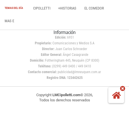
CIPOLLETTI
+HISTORIAS
EL COMEDOR
TEMAS DEL DÍA
MAS E
Información
Edición:
6951
Propietario:
Comunicaciones y Medios S.A
Director:
Juan Carlos Schroeder
Editor General:
Ángel Casagrande
Domicilio:
Fotheringham 445, Neuquén (CP 8300)
Teléfono:
(0299) 449 0400 / 449 0410
Contacto comercial:
publicidad@lmneuquen.com.ar
Registro DNA: 123442625
Copyright
LMCipolletti.com
© 2026,
Todos los derechos reservados