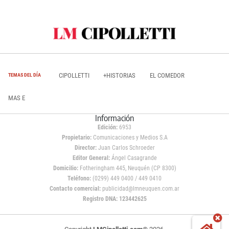
CIPOLLETTI
+HISTORIAS
EL COMEDOR
TEMAS DEL DÍA
MAS E
Información
Edición:
6953
Propietario:
Comunicaciones y Medios S.A
Director:
Juan Carlos Schroeder
Editor General:
Ángel Casagrande
Domicilio:
Fotheringham 445, Neuquén (CP 8300)
Teléfono:
(0299) 449 0400 / 449 0410
Contacto comercial:
publicidad@lmneuquen.com.ar
Registro DNA: 123442625