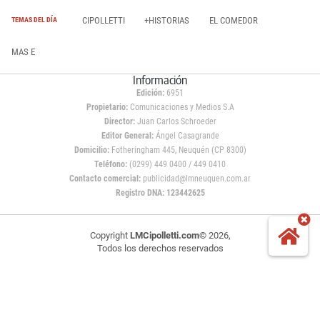
CIPOLLETTI
+HISTORIAS
EL COMEDOR
TEMAS DEL DÍA
MAS E
Información
Edición:
6951
Propietario:
Comunicaciones y Medios S.A
Director:
Juan Carlos Schroeder
Editor General:
Ángel Casagrande
Domicilio:
Fotheringham 445, Neuquén (CP 8300)
Teléfono:
(0299) 449 0400 / 449 0410
Contacto comercial:
publicidad@lmneuquen.com.ar
Registro DNA: 123442625
Copyright
LMCipolletti.com
© 2026,
Todos los derechos reservados