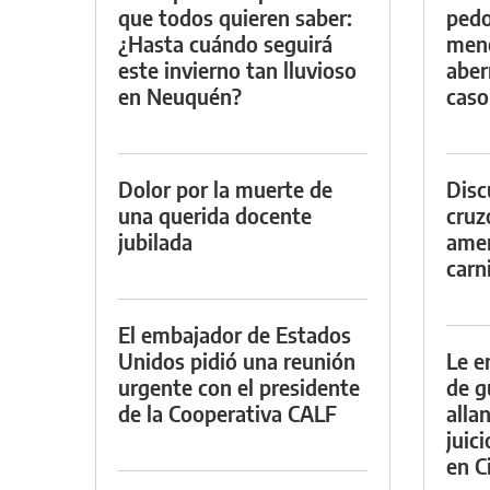
que todos quieren saber:
pedo
¿Hasta cuándo seguirá
meno
este invierno tan lluvioso
aber
en Neuquén?
caso
Dolor por la muerte de
Discu
una querida docente
cruz
jubilada
amen
carn
El embajador de Estados
Unidos pidió una reunión
Le e
urgente con el presidente
de g
de la Cooperativa CALF
alla
juic
en Ci