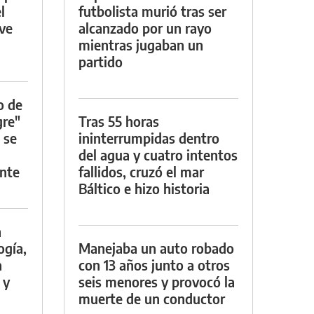
l
futbolista murió tras ser
rve
alcanzado por un rayo
mientras jugaban un
partido
o de
gre"
Tras 55 horas
 se
ininterrumpidas dentro
del agua y cuatro intentos
nte
fallidos, cruzó el mar
Báltico e hizo historia
a
ogía,
Manejaba un auto robado
a
con 13 años junto a otros
 y
seis menores y provocó la
muerte de un conductor