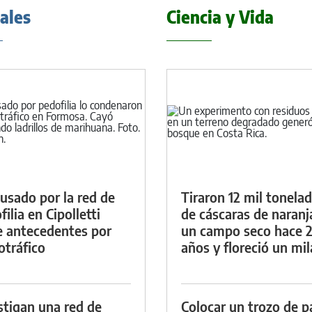
iales
Ciencia y Vida
cusado por la red de
Tiraron 12 mil tonela
ilia en Cipolletti
de cáscaras de naranj
e antecedentes por
un campo seco hace 
otráfico
años y floreció un mi
stigan una red de
Colocar un trozo de p