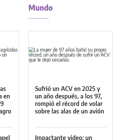
Mundo
das
Sufrió un ACV en 2025 y
a en
un año después, a los 97,
29
rompió el récord de volar
lagro
sobre las alas de un avión
apel
Impactante video: un