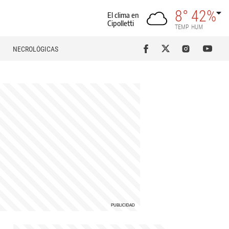
8°
42%
El clima en
Cipolletti
TEMP
HUM
NECROLÓGICAS