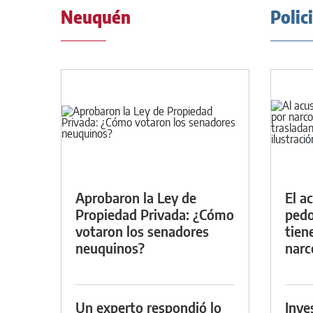
Neuquén
Polic
Aprobaron la Ley de
El a
Propiedad Privada: ¿Cómo
pedof
votaron los senadores
tien
neuquinos?
narc
Un experto respondió lo
Inve