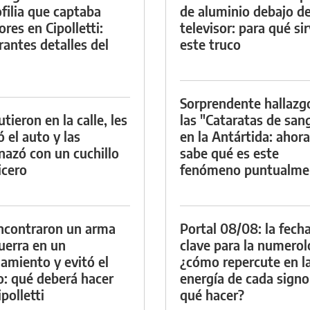
filia que captaba
de aluminio debajo de
res en Cipolletti:
televisor: para qué si
rantes detalles del
este truco
Sorprendente hallazg
tieron en la calle, les
las "Cataratas de san
ó el auto y las
en la Antártida: ahora
azó con un cuchillo
sabe qué es este
icero
fenómeno puntualme
ncontraron un arma
Portal 08/08: la fech
uerra en un
clave para la numerol
namiento y evitó el
¿cómo repercute en l
io: qué deberá hacer
energía de cada signo
polletti
qué hacer?