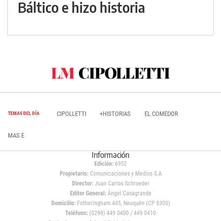
Báltico e hizo historia
CIPOLLETTI
+HISTORIAS
EL COMEDOR
TEMAS DEL DÍA
MAS E
Información
Edición:
6952
Propietario:
Comunicaciones y Medios S.A
Director:
Juan Carlos Schroeder
Editor General:
Ángel Casagrande
Domicilio:
Fotheringham 445, Neuquén (CP 8300)
Teléfono:
(0299) 449 0400 / 449 0410