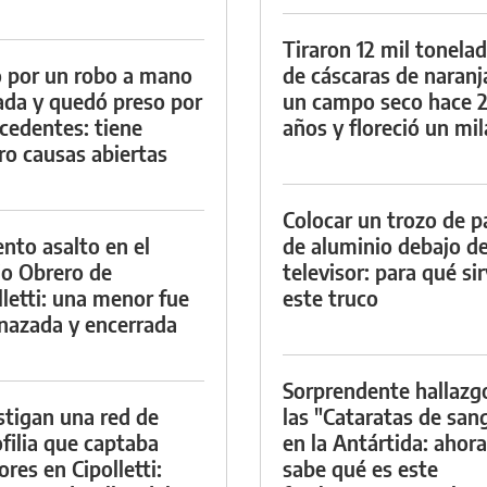
Tiraron 12 mil tonela
 por un robo a mano
de cáscaras de naranj
da y quedó preso por
un campo seco hace 
cedentes: tiene
años y floreció un mi
ro causas abiertas
Colocar un trozo de p
ento asalto en el
de aluminio debajo de
io Obrero de
televisor: para qué si
lletti: una menor fue
este truco
azada y encerrada
Sorprendente hallazg
stigan una red de
las "Cataratas de san
filia que captaba
en la Antártida: ahora
res en Cipolletti:
sabe qué es este