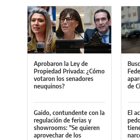
Aprobaron la Ley de
Busc
Propiedad Privada: ¿Cómo
Fede
votaron los senadores
apar
neuquinos?
de Ci
Gaido, contundente con la
El a
regulación de ferias y
pedof
showrooms: "Se quieren
tien
aprovechar de los
narc