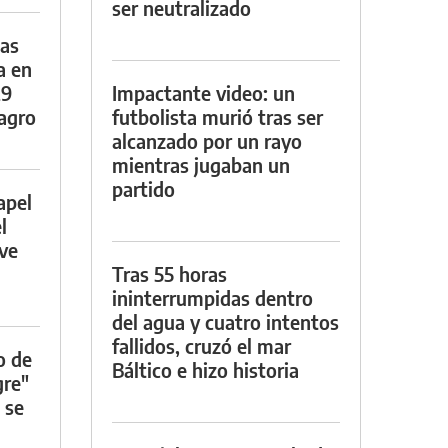
ser neutralizado
das
a en
29
Impactante video: un
lagro
futbolista murió tras ser
alcanzado por un rayo
mientras jugaban un
partido
apel
l
rve
Tras 55 horas
ininterrumpidas dentro
del agua y cuatro intentos
fallidos, cruzó el mar
o de
Báltico e hizo historia
gre"
 se