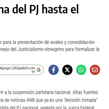
na del PJ hasta el
e para la presentación de avales y consolidación
onsejo del Justicialismo rionegrino para formalizar la
Agregar LMCipolletti.com
en
herir a la suspensión partidaria nacional. Altas fuentes
ncia de noticias ANB que ya es una "decisión tomada"
edida del PJ nacional, avalada por la Jueza Federal