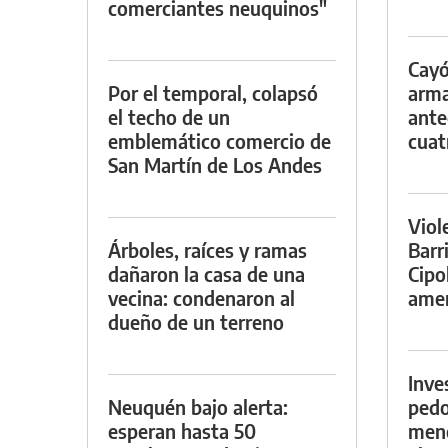
comerciantes neuquinos"
Cayó
Por el temporal, colapsó
arma
el techo de un
ante
emblemático comercio de
cuat
San Martín de Los Andes
Viol
Árboles, raíces y ramas
Barr
dañaron la casa de una
Cipo
vecina: condenaron al
amen
dueño de un terreno
Inve
Neuquén bajo alerta:
pedo
esperan hasta 50
meno