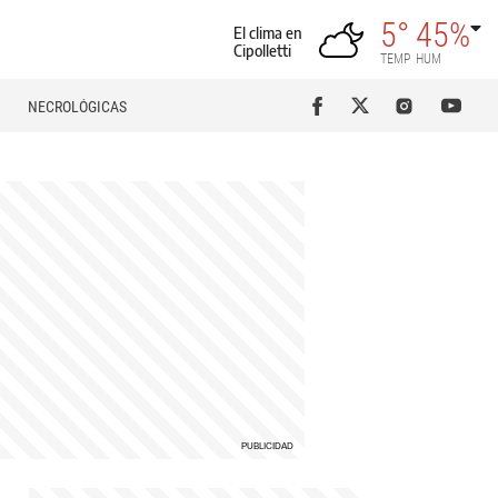
5°
45%
El clima en
Cipolletti
TEMP
HUM
NECROLÓGICAS