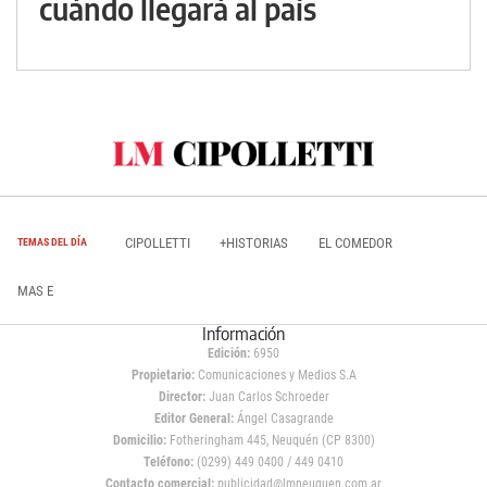
cuándo llegará al país
CIPOLLETTI
+HISTORIAS
EL COMEDOR
TEMAS DEL DÍA
MAS E
Información
Edición:
6950
Propietario:
Comunicaciones y Medios S.A
Director:
Juan Carlos Schroeder
Editor General:
Ángel Casagrande
Domicilio:
Fotheringham 445, Neuquén (CP 8300)
Teléfono:
(0299) 449 0400 / 449 0410
Contacto comercial:
publicidad@lmneuquen.com.ar