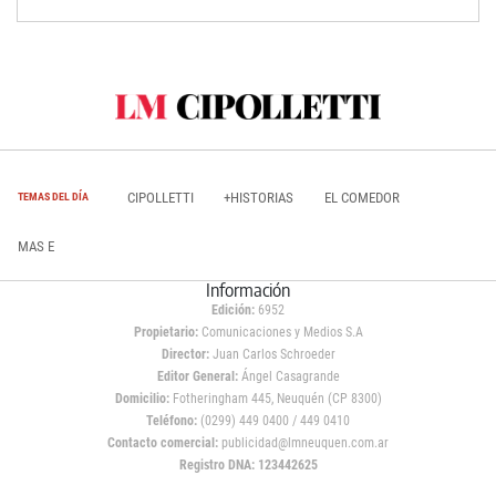
CIPOLLETTI
+HISTORIAS
EL COMEDOR
TEMAS DEL DÍA
MAS E
Información
Edición:
6952
Propietario:
Comunicaciones y Medios S.A
Director:
Juan Carlos Schroeder
Editor General:
Ángel Casagrande
Domicilio:
Fotheringham 445, Neuquén (CP 8300)
Teléfono:
(0299) 449 0400 / 449 0410
Contacto comercial:
publicidad@lmneuquen.com.ar
Registro DNA: 123442625