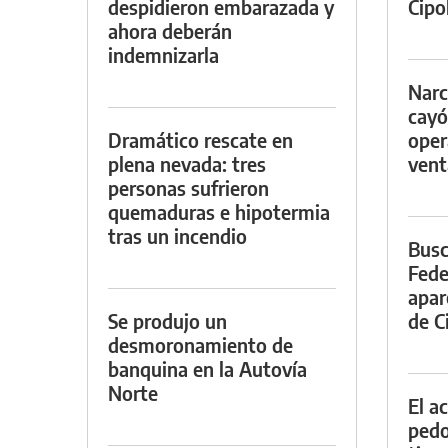
despidieron embarazada y
Cipol
ahora deberán
indemnizarla
Narc
cayó
Dramático rescate en
oper
plena nevada: tres
vent
personas sufrieron
quemaduras e hipotermia
tras un incendio
Busc
Fede
apar
Se produjo un
de Ci
desmoronamiento de
banquina en la Autovía
Norte
El a
pedof