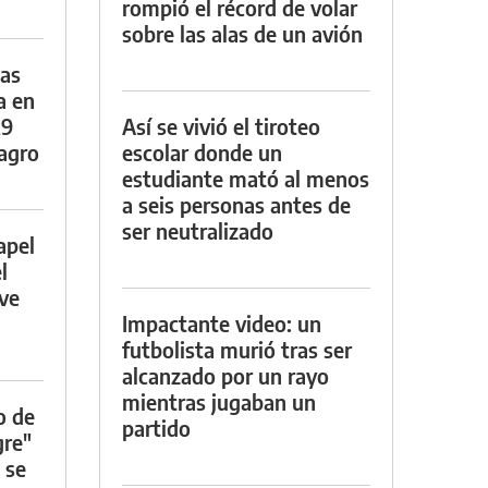
rompió el récord de volar
sobre las alas de un avión
das
a en
29
Así se vivió el tiroteo
lagro
escolar donde un
estudiante mató al menos
a seis personas antes de
ser neutralizado
apel
l
rve
Impactante video: un
futbolista murió tras ser
alcanzado por un rayo
mientras jugaban un
o de
partido
gre"
 se