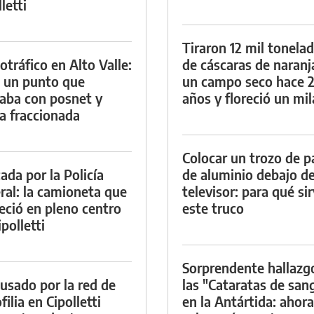
letti
Tiraron 12 mil tonela
otráfico en Alto Valle:
de cáscaras de naranj
 un punto que
un campo seco hace 
aba con posnet y
años y floreció un mi
a fraccionada
Colocar un trozo de p
ada por la Policía
de aluminio debajo de
ral: la camioneta que
televisor: para qué si
eció en pleno centro
este truco
polletti
Sorprendente hallazg
cusado por la red de
las "Cataratas de san
ilia en Cipolletti
en la Antártida: ahora