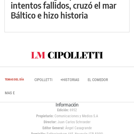
intentos fallidos, cruzó el mar
Báltico e hizo historia
CIPOLLETTI
+HISTORIAS
EL COMEDOR
TEMAS DEL DÍA
MAS E
Información
Edición:
6952
Propietario:
Comunicaciones y Medios S.A
Director:
Juan Carlos Schroeder
Editor General:
Ángel Casagrande