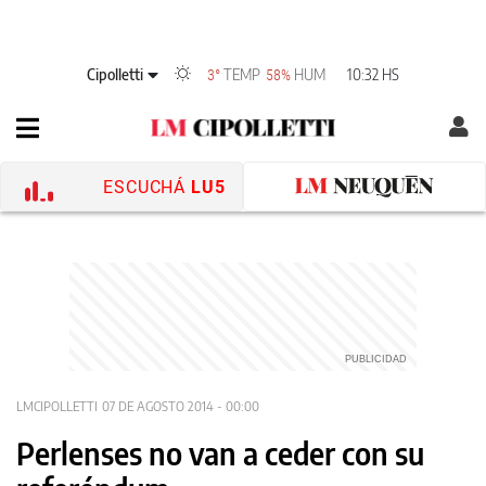
Cipolletti
TEMP
HUM
10:32 HS
3°
58%
ESCUCHÁ
LU5
LMCIPOLLETTI
07 DE AGOSTO 2014 - 00:00
Perlenses no van a ceder con su