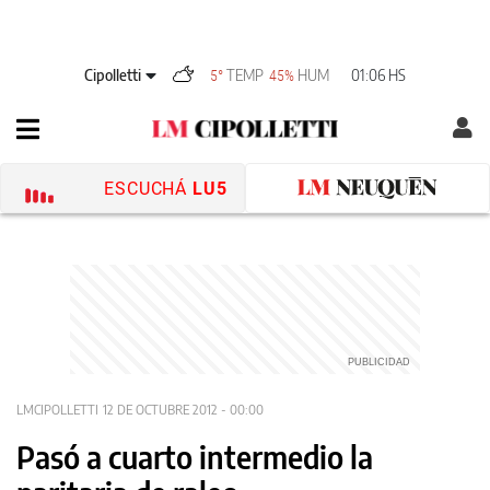
Cipolletti
TEMP
HUM
01:06 HS
5°
45%
ESCUCHÁ
LU5
LMCIPOLLETTI
12 DE OCTUBRE 2012 - 00:00
Pasó a cuarto intermedio la