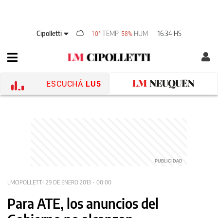
Cipolletti
TEMP
HUM
16:34 HS
10°
58%
ESCUCHÁ
LU5
LMCIPOLLETTI
29 DE ENERO 2013 - 00:00
Para ATE, los anuncios del