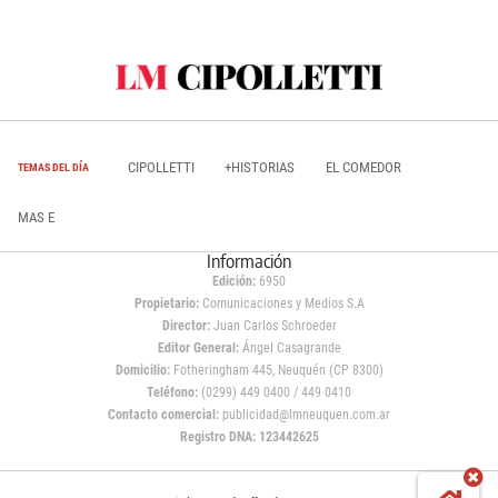
CIPOLLETTI
+HISTORIAS
EL COMEDOR
TEMAS DEL DÍA
MAS E
Información
Edición:
6950
Propietario:
Comunicaciones y Medios S.A
Director:
Juan Carlos Schroeder
Editor General:
Ángel Casagrande
Domicilio:
Fotheringham 445, Neuquén (CP 8300)
Teléfono:
(0299) 449 0400 / 449 0410
Contacto comercial:
publicidad@lmneuquen.com.ar
Registro DNA: 123442625