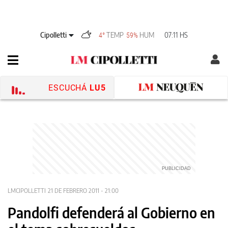
Cipolletti
TEMP
HUM
07:11 HS
4°
59%
ESCUCHÁ
LU5
LMCIPOLLETTI
21 DE FEBRERO 2011 - 21:00
Pandolfi defenderá al Gobierno en