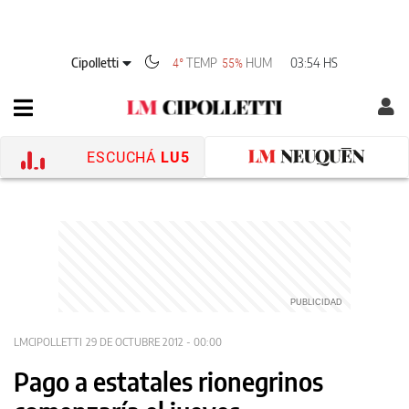
Cipolletti
TEMP
HUM
03:54 HS
4°
55%
ESCUCHÁ
LU5
LMCIPOLLETTI
29 DE OCTUBRE 2012 - 00:00
Pago a estatales rionegrinos