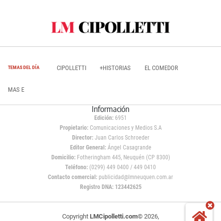
CIPOLLETTI
+HISTORIAS
EL COMEDOR
TEMAS DEL DÍA
MAS E
Información
Edición:
6951
Propietario:
Comunicaciones y Medios S.A
Director:
Juan Carlos Schroeder
Editor General:
Ángel Casagrande
Domicilio:
Fotheringham 445, Neuquén (CP 8300)
Teléfono:
(0299) 449 0400 / 449 0410
Contacto comercial:
publicidad@lmneuquen.com.ar
Registro DNA: 123442625
Copyright
LMCipolletti.com
© 2026,