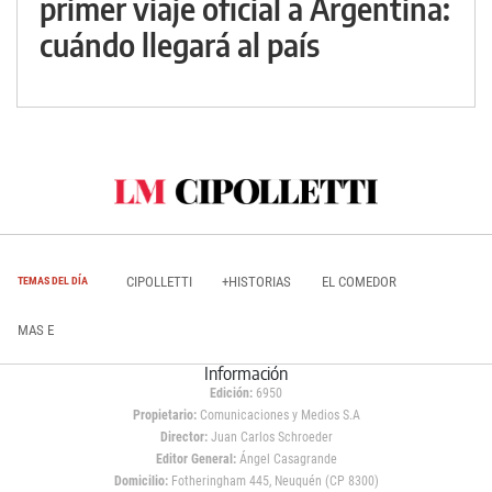
primer viaje oficial a Argentina:
cuándo llegará al país
CIPOLLETTI
+HISTORIAS
EL COMEDOR
TEMAS DEL DÍA
MAS E
Información
Edición:
6950
Propietario:
Comunicaciones y Medios S.A
Director:
Juan Carlos Schroeder
Editor General:
Ángel Casagrande
Domicilio:
Fotheringham 445, Neuquén (CP 8300)