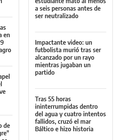
n
estudiante mató al menos
a seis personas antes de
ser neutralizado
das
a en
29
Impactante video: un
lagro
futbolista murió tras ser
alcanzado por un rayo
mientras jugaban un
partido
apel
l
rve
Tras 55 horas
ininterrumpidas dentro
del agua y cuatro intentos
fallidos, cruzó el mar
o de
Báltico e hizo historia
gre"