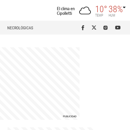
10°
38%
El clima en
Cipolletti
TEMP
HUM
NECROLÓGICAS