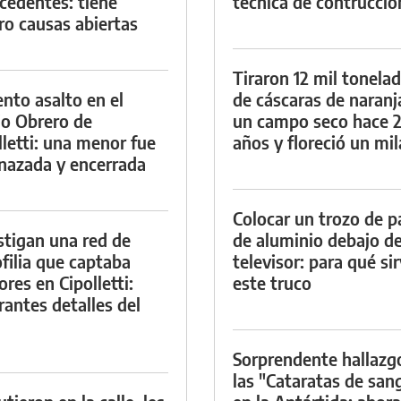
cedentes: tiene
técnica de contrucció
ro causas abiertas
Tiraron 12 mil tonela
ento asalto en el
de cáscaras de naranj
io Obrero de
un campo seco hace 
lletti: una menor fue
años y floreció un mi
azada y encerrada
Colocar un trozo de p
stigan una red de
de aluminio debajo de
filia que captaba
televisor: para qué si
res en Cipolletti:
este truco
rantes detalles del
Sorprendente hallazg
las "Cataratas de san