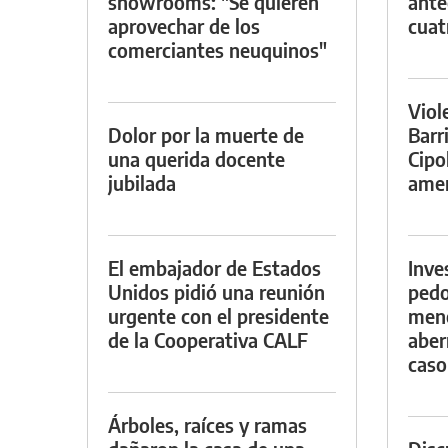
showrooms: "Se quieren
ante
aprovechar de los
cuat
comerciantes neuquinos"
Viol
Dolor por la muerte de
Barr
una querida docente
Cipo
jubilada
amen
El embajador de Estados
Inve
Unidos pidió una reunión
pedo
urgente con el presidente
meno
de la Cooperativa CALF
aber
caso
Árboles, raíces y ramas