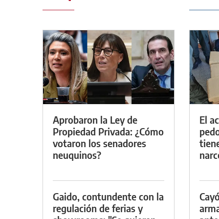
Aprobaron la Ley de
El a
Propiedad Privada: ¿Cómo
pedof
votaron los senadores
tien
neuquinos?
narc
Gaido, contundente con la
Cayó
regulación de ferias y
arma