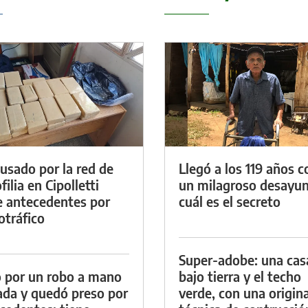
cusado por la red de
Llegó a los 119 años c
ilia en Cipolletti
un milagroso desayun
e antecedentes por
cuál es el secreto
otráfico
Super-adobe: una cas
 por un robo a mano
bajo tierra y el techo
da y quedó preso por
verde, con una origina