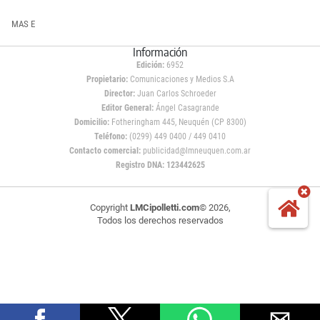
MAS E
Información
Edición:
6952
Propietario:
Comunicaciones y Medios S.A
Director:
Juan Carlos Schroeder
Editor General:
Ángel Casagrande
Domicilio:
Fotheringham 445, Neuquén (CP 8300)
Teléfono:
(0299) 449 0400 / 449 0410
Contacto comercial:
publicidad@lmneuquen.com.ar
Registro DNA: 123442625
Copyright
LMCipolletti.com
© 2026,
Todos los derechos reservados