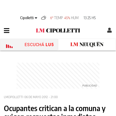
Cipolletti
TEMP
HUM
13:25 HS
6°
45%
ESCUCHÁ
LU5
LMCIPOLLETTI
06 DE MAYO 2012 - 21:00
Ocupantes critican a la comuna y