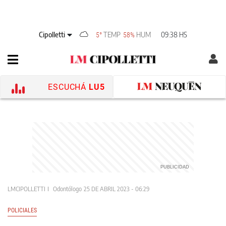
Cipolletti
TEMP
HUM
09:38 HS
5°
58%
ESCUCHÁ
LU5
LMCIPOLLETTI
Odontólogo
25 DE ABRIL 2023 - 06:29
POLICIALES