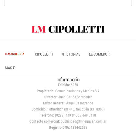
CIPOLLETTI
+HISTORIAS
EL COMEDOR
TEMAS DEL DÍA
MAS E
Información
Edición:
6950
Propietario:
Comunicaciones y Medios S.A
Director:
Juan Carlos Schroeder
Editor General:
Ángel Casagrande
Domicilio:
Fotheringham 445, Neuquén (CP 8300)
Teléfono:
(0299) 449 0400 / 449 0410
Contacto comercial:
publicidad@lmneuquen.com.ar
Registro DNA: 123442625