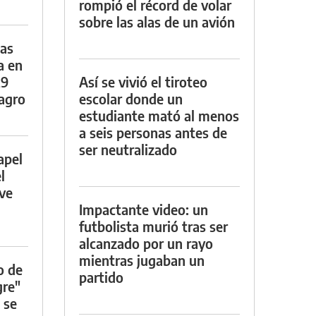
rompió el récord de volar
sobre las alas de un avión
das
a en
29
Así se vivió el tiroteo
lagro
escolar donde un
estudiante mató al menos
a seis personas antes de
ser neutralizado
apel
l
rve
Impactante video: un
futbolista murió tras ser
alcanzado por un rayo
mientras jugaban un
o de
partido
gre"
 se