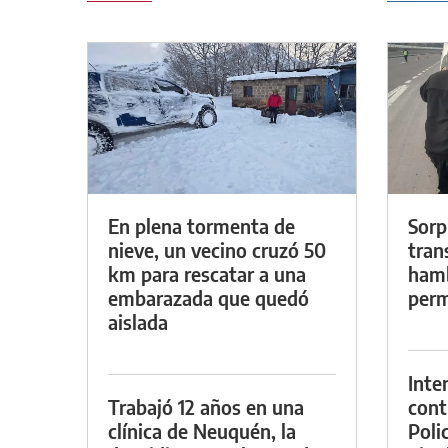
En plena tormenta de
Sorp
nieve, un vecino cruzó 50
tran
km para rescatar a una
hamb
embarazada que quedó
perm
aislada
Inte
Trabajó 12 años en una
cont
clínica de Neuquén, la
Poli