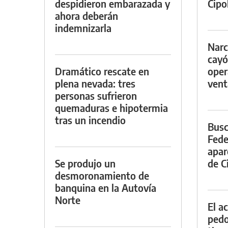
despidieron embarazada y
Cipol
ahora deberán
indemnizarla
Narc
cayó
Dramático rescate en
oper
plena nevada: tres
vent
personas sufrieron
quemaduras e hipotermia
tras un incendio
Busc
Fede
apar
Se produjo un
de Ci
desmoronamiento de
banquina en la Autovía
Norte
El a
pedof