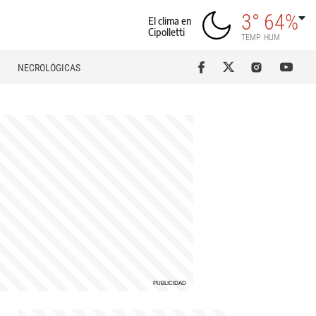
3°
64%
El clima en
Cipolletti
TEMP
HUM
NECROLÓGICAS