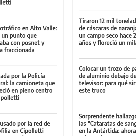
letti
Tiraron 12 mil tonela
otráfico en Alto Valle:
de cáscaras de naranj
 un punto que
un campo seco hace 
aba con posnet y
años y floreció un mi
a fraccionada
Colocar un trozo de p
ada por la Policía
de aluminio debajo de
ral: la camioneta que
televisor: para qué si
eció en pleno centro
este truco
polletti
Sorprendente hallazg
cusado por la red de
las "Cataratas de san
ilia en Cipolletti
en la Antártida: ahora