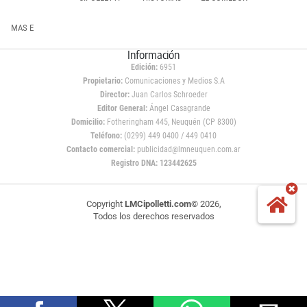
MAS E
Información
Edición:
6951
Propietario:
Comunicaciones y Medios S.A
Director:
Juan Carlos Schroeder
Editor General:
Ángel Casagrande
Domicilio:
Fotheringham 445, Neuquén (CP 8300)
Teléfono:
(0299) 449 0400 / 449 0410
Contacto comercial:
publicidad@lmneuquen.com.ar
Registro DNA: 123442625
Copyright
LMCipolletti.com
© 2026,
Todos los derechos reservados