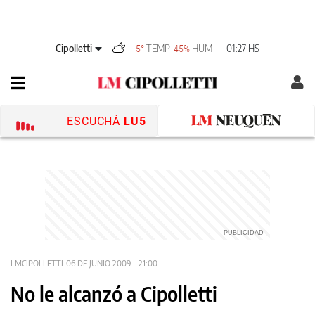
Cipolletti
TEMP
HUM
01:27 HS
5°
45%
ESCUCHÁ
LU5
LMCIPOLLETTI
06 DE JUNIO 2009 - 21:00
No le alcanzó a Cipolletti