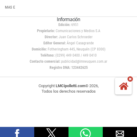
MAS E
Información
Edición:
6951
Propietario:
Comunicaciones y Medios S.A
Director:
Juan Carlos Schroeder
Editor General:
Ángel Casagrande
Domicilio:
Fotheringham 445, Neuquén (CP 8300)
Teléfono:
(0299) 449 0400 / 449 0410
Contacto comercial:
publicidad@lmneuquen.com.ar
Registro DNA: 123442625
Copyright
LMCipolletti.com
© 2026,
Todos los derechos reservados