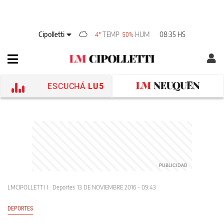
Cipolletti
TEMP
HUM
08:35 HS
4°
50%
ESCUCHÁ
LU5
LMCIPOLLETTI
Deportes
13 DE NOVIEMBRE 2016 - 09:43
DEPORTES