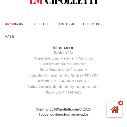
CIPOLLETTI
+HISTORIAS
EL COMEDOR
TEMAS DEL DÍA
MAS E
Información
Edición:
6953
Propietario:
Comunicaciones y Medios S.A
Director:
Juan Carlos Schroeder
Editor General:
Ángel Casagrande
Domicilio:
Fotheringham 445, Neuquén (CP 8300)
Teléfono:
(0299) 449 0400 / 449 0410
Contacto comercial:
publicidad@lmneuquen.com.ar
Registro DNA: 123442625
Copyright
LMCipolletti.com
© 2026,
Todos los derechos reservados