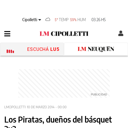
Cipolletti
TEMP
HUM
03:26 HS
5°
59%
ESCUCHÁ
LU5
LMCIPOLLETTI
10 DE MARZO 2014 - 00:00
Los Piratas, dueños del básquet