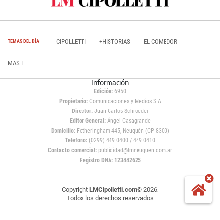
CIPOLLETTI
+HISTORIAS
EL COMEDOR
TEMAS DEL DÍA
MAS E
Información
Edición:
6950
Propietario:
Comunicaciones y Medios S.A
Director:
Juan Carlos Schroeder
Editor General:
Ángel Casagrande
Domicilio:
Fotheringham 445, Neuquén (CP 8300)
Teléfono:
(0299) 449 0400 / 449 0410
Contacto comercial:
publicidad@lmneuquen.com.ar
Registro DNA: 123442625
Copyright
LMCipolletti.com
© 2026,
Todos los derechos reservados