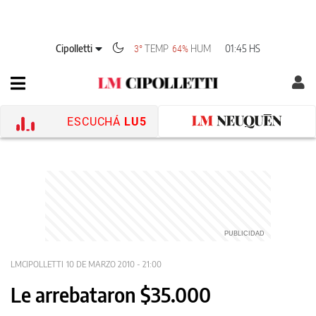
Cipolletti
TEMP
HUM
01:45 HS
3°
64%
ESCUCHÁ
LU5
LMCIPOLLETTI
10 DE MARZO 2010 - 21:00
Le arrebataron $35.000