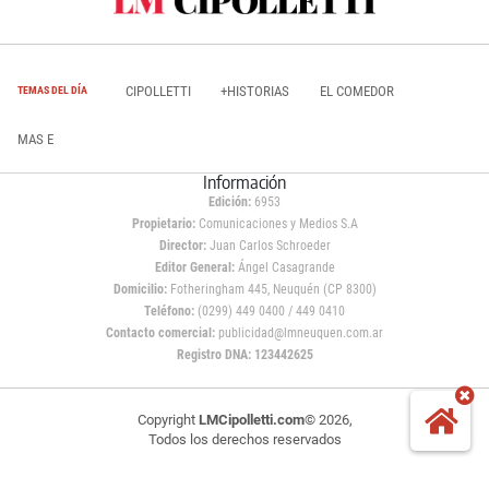
CIPOLLETTI
+HISTORIAS
EL COMEDOR
TEMAS DEL DÍA
MAS E
Información
Edición:
6953
Propietario:
Comunicaciones y Medios S.A
Director:
Juan Carlos Schroeder
Editor General:
Ángel Casagrande
Domicilio:
Fotheringham 445, Neuquén (CP 8300)
Teléfono:
(0299) 449 0400 / 449 0410
Contacto comercial:
publicidad@lmneuquen.com.ar
Registro DNA: 123442625
Copyright
LMCipolletti.com
© 2026,
Todos los derechos reservados