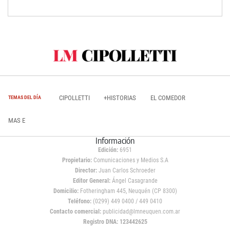
CIPOLLETTI
+HISTORIAS
EL COMEDOR
TEMAS DEL DÍA
MAS E
Información
Edición:
6951
Propietario:
Comunicaciones y Medios S.A
Director:
Juan Carlos Schroeder
Editor General:
Ángel Casagrande
Domicilio:
Fotheringham 445, Neuquén (CP 8300)
Teléfono:
(0299) 449 0400 / 449 0410
Contacto comercial:
publicidad@lmneuquen.com.ar
Registro DNA: 123442625