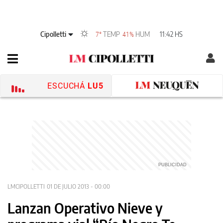
Cipolletti
TEMP
HUM
11:42 HS
7°
41%
ESCUCHÁ
LU5
LMCIPOLLETTI
01 DE JULIO 2013 - 00:00
Lanzan Operativo Nieve y