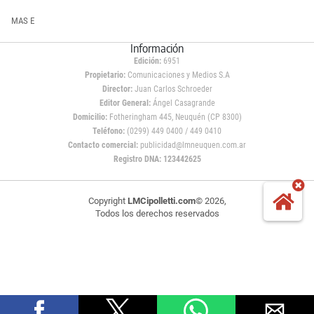
MAS E
Información
Edición:
6951
Propietario:
Comunicaciones y Medios S.A
Director:
Juan Carlos Schroeder
Editor General:
Ángel Casagrande
Domicilio:
Fotheringham 445, Neuquén (CP 8300)
Teléfono:
(0299) 449 0400 / 449 0410
Contacto comercial:
publicidad@lmneuquen.com.ar
Registro DNA: 123442625
Copyright
LMCipolletti.com
© 2026,
Todos los derechos reservados