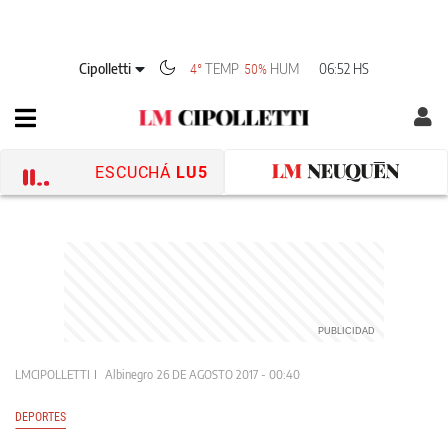
Cipolletti
TEMP
HUM
06:52 HS
4°
50%
ESCUCHÁ
LU5
LMCIPOLLETTI
Albinegro
26 DE AGOSTO 2017 - 00:40
DEPORTES