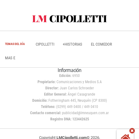
CIPOLLETTI
+HISTORIAS
EL COMEDOR
TEMAS DEL DÍA
MAS E
Información
Edición:
6950
Propietario:
Comunicaciones y Medios S.A
Director:
Juan Carlos Schroeder
Editor General:
Ángel Casagrande
Domicilio:
Fotheringham 445, Neuquén (CP 8300)
Teléfono:
(0299) 449 0400 / 449 0410
Contacto comercial:
publicidad@lmneuquen.com.ar
Registro DNA: 123442625
Copyright
LMCipolletti.com
© 2026,