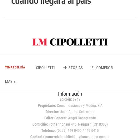
cuándo llegará al país
CIPOLLETTI
+HISTORIAS
EL COMEDOR
TEMAS DEL DÍA
MAS E
Información
Edición:
6949
Propietario:
Comunicaciones y Medios S.A
Director:
Juan Carlos Schroeder
Editor General:
Ángel Casagrande
Domicilio:
Fotheringham 445, Neuquén (CP 8300)
Teléfono:
(0299) 449 0400 / 449 0410
Contacto comercial:
publicidad@lmneuquen.com.ar