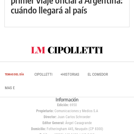
primer viaje oficial a Argentina:
cuándo llegará al país
CIPOLLETTI
+HISTORIAS
EL COMEDOR
TEMAS DEL DÍA
MAS E
Información
Edición:
6950
Propietario:
Comunicaciones y Medios S.A
Director:
Juan Carlos Schroeder
Editor General:
Ángel Casagrande
Domicilio:
Fotheringham 445, Neuquén (CP 8300)