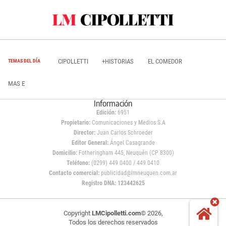
CIPOLLETTI
+HISTORIAS
EL COMEDOR
TEMAS DEL DÍA
MAS E
Información
Edición:
6951
Propietario:
Comunicaciones y Medios S.A
Director:
Juan Carlos Schroeder
Editor General:
Ángel Casagrande
Domicilio:
Fotheringham 445, Neuquén (CP 8300)
Teléfono:
(0299) 449 0400 / 449 0410
Contacto comercial:
publicidad@lmneuquen.com.ar
Registro DNA: 123442625
Copyright
LMCipolletti.com
© 2026,
Todos los derechos reservados