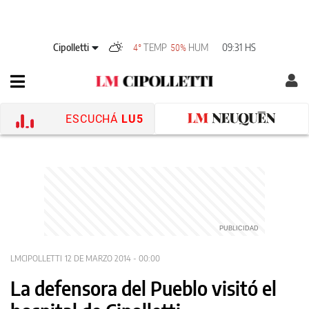
Cipolletti
TEMP
HUM
09:31 HS
4°
50%
ESCUCHÁ
LU5
LMCIPOLLETTI
12 DE MARZO 2014 - 00:00
La defensora del Pueblo visitó el