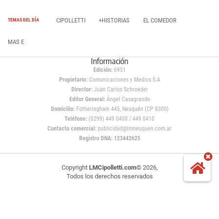
CIPOLLETTI
+HISTORIAS
EL COMEDOR
TEMAS DEL DÍA
MAS E
Información
Edición:
6951
Propietario:
Comunicaciones y Medios S.A
Director:
Juan Carlos Schroeder
Editor General:
Ángel Casagrande
Domicilio:
Fotheringham 445, Neuquén (CP 8300)
Teléfono:
(0299) 449 0400 / 449 0410
Contacto comercial:
publicidad@lmneuquen.com.ar
Registro DNA: 123442625
Copyright
LMCipolletti.com
© 2026,
Todos los derechos reservados