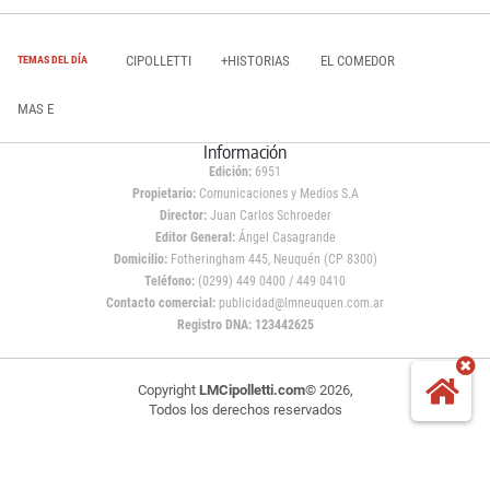
CIPOLLETTI
+HISTORIAS
EL COMEDOR
TEMAS DEL DÍA
MAS E
Información
Edición:
6951
Propietario:
Comunicaciones y Medios S.A
Director:
Juan Carlos Schroeder
Editor General:
Ángel Casagrande
Domicilio:
Fotheringham 445, Neuquén (CP 8300)
Teléfono:
(0299) 449 0400 / 449 0410
Contacto comercial:
publicidad@lmneuquen.com.ar
Registro DNA: 123442625
Copyright
LMCipolletti.com
© 2026,
Todos los derechos reservados