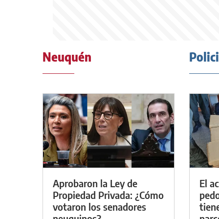
Neuquén
Polic
Aprobaron la Ley de
El a
Propiedad Privada: ¿Cómo
pedof
votaron los senadores
tien
neuquinos?
narc