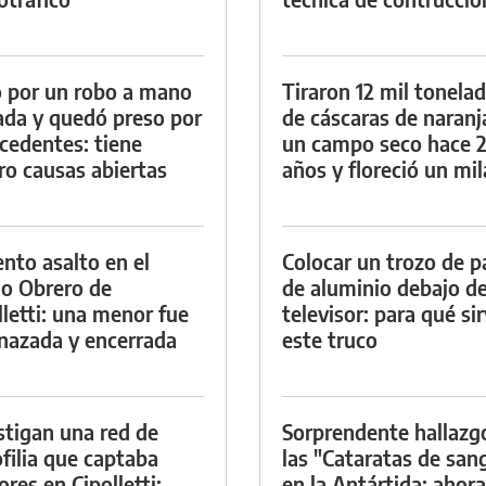
 por un robo a mano
Tiraron 12 mil tonela
da y quedó preso por
de cáscaras de naranj
cedentes: tiene
un campo seco hace 
ro causas abiertas
años y floreció un mi
ento asalto en el
Colocar un trozo de p
io Obrero de
de aluminio debajo de
lletti: una menor fue
televisor: para qué si
azada y encerrada
este truco
stigan una red de
Sorprendente hallazg
filia que captaba
las "Cataratas de san
res en Cipolletti:
en la Antártida: ahora