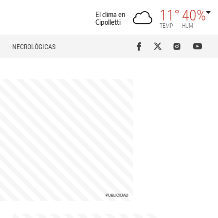
11°
40%
El clima en
Cipolletti
TEMP
HUM
NECROLÓGICAS