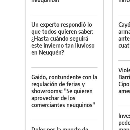
Un experto respondió lo
Cayó
que todos quieren saber:
arma
¿Hasta cuándo seguirá
ante
este invierno tan lluvioso
cuat
en Neuquén?
Viol
Gaido, contundente con la
Barr
regulación de ferias y
Cipo
showrooms: "Se quieren
amen
aprovechar de los
comerciantes neuquinos"
Inve
pedo
Dolor por la muerte de
meno