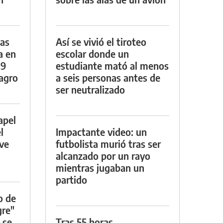
das
Así se vivió el tiroteo
a en
escolar donde un
29
estudiante mató al menos
lagro
a seis personas antes de
ser neutralizado
apel
l
Impactante video: un
rve
futbolista murió tras ser
alcanzado por un rayo
mientras jugaban un
partido
o de
gre"
 se
Tras 55 horas