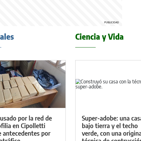
iales
Ciencia y Vida
cusado por la red de
Super-adobe: una cas
ilia en Cipolletti
bajo tierra y el techo
e antecedentes por
verde, con una origina
otráfico
técnica de contrucció