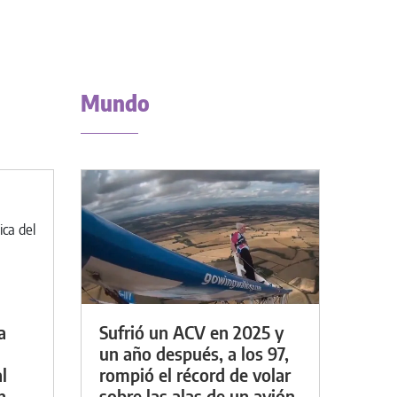
Mundo
a
Sufrió un ACV en 2025 y
un año después, a los 97,
l
rompió el récord de volar
n
sobre las alas de un avión