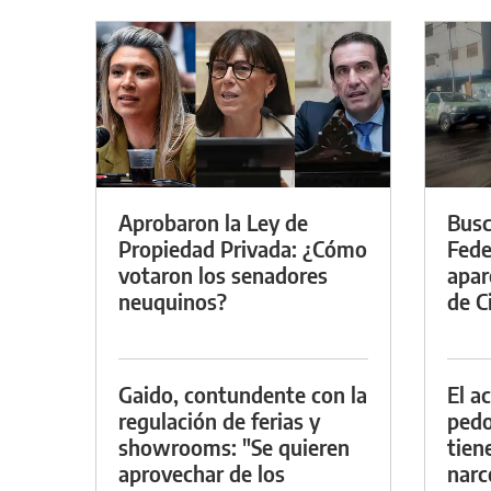
Aprobaron la Ley de
Busc
Propiedad Privada: ¿Cómo
Fede
votaron los senadores
apar
neuquinos?
de Ci
Gaido, contundente con la
El a
regulación de ferias y
pedof
showrooms: "Se quieren
tien
aprovechar de los
narc