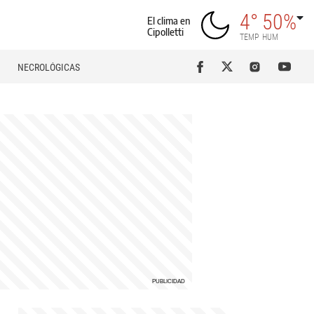
4°
50%
El clima en
Cipolletti
TEMP
HUM
NECROLÓGICAS