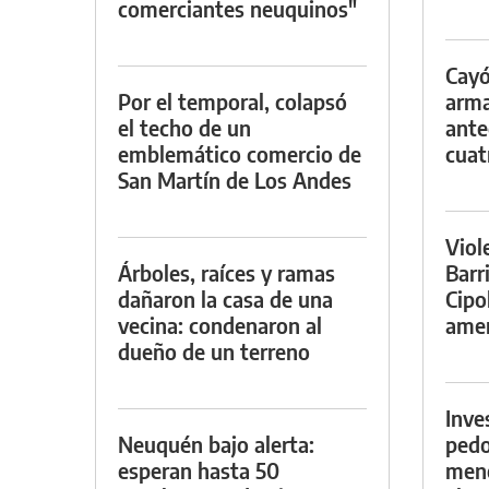
comerciantes neuquinos"
Cayó
Por el temporal, colapsó
arma
el techo de un
ante
emblemático comercio de
cuat
San Martín de Los Andes
Viol
Árboles, raíces y ramas
Barr
dañaron la casa de una
Cipo
vecina: condenaron al
amen
dueño de un terreno
Inve
Neuquén bajo alerta:
pedo
esperan hasta 50
meno