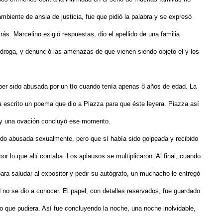
ambiente de ansia de justicia, fue que pidió la palabra y se expresó
ás. Marcelino exigió respuestas, dio el apellido de una familia
 droga, y denunció las amenazas de que vienen siendo objeto él y los
ber sido abusada por un tío cuando tenía apenas 8 años de edad. La
ía escrito un poema que dio a Piazza para que éste leyera. Piazza así
s, y una ovación concluyó ese momento.
sido abusada sexualmente, pero que sí había sido golpeada y recibido
 por lo que allí contaba. Los aplausos se multiplicaron. Al final, cuando
ra saludar al expositor y pedir su autógrafo, un muchacho le entregó
d no se dio a conocer. El papel, con detalles reservados, fue guardado
o que pudiera. Así fue concluyendo la noche, una noche inolvidable,