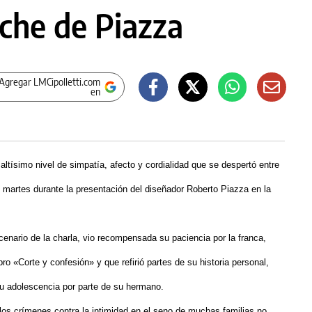
che de Piazza
Agregar LMCipolletti.com
en
ltísimo nivel de simpatía, afecto y cordialidad que se despertó entre
el martes durante la presentación del diseñador Roberto Piazza en la
scenario de la charla, vio recompensada su paciencia por la franca,
ro «Corte y confesión» y que refirió partes de su historia personal,
su adolescencia por parte de su hermano.
los crímenes contra la intimidad en el seno de muchas familias no