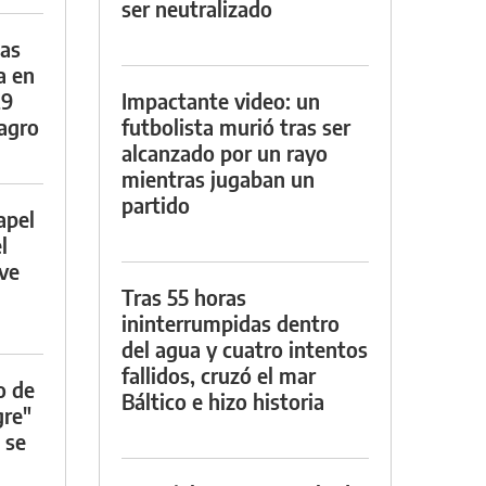
ser neutralizado
das
a en
29
Impactante video: un
lagro
futbolista murió tras ser
alcanzado por un rayo
mientras jugaban un
partido
apel
l
rve
Tras 55 horas
ininterrumpidas dentro
del agua y cuatro intentos
fallidos, cruzó el mar
o de
Báltico e hizo historia
gre"
 se