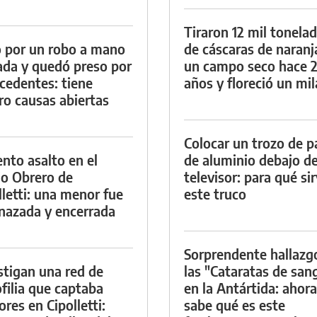
Tiraron 12 mil tonela
 por un robo a mano
de cáscaras de naranj
da y quedó preso por
un campo seco hace 
cedentes: tiene
años y floreció un mi
ro causas abiertas
Colocar un trozo de p
ento asalto en el
de aluminio debajo de
io Obrero de
televisor: para qué si
lletti: una menor fue
este truco
azada y encerrada
Sorprendente hallazg
stigan una red de
las "Cataratas de san
filia que captaba
en la Antártida: ahora
res en Cipolletti:
sabe qué es este