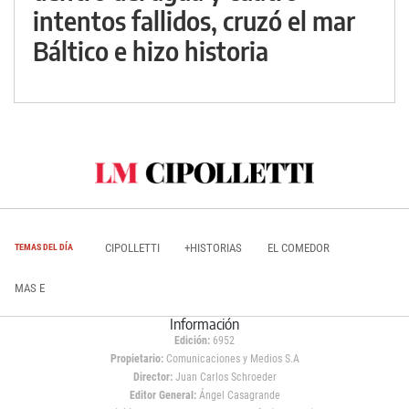
intentos fallidos, cruzó el mar
Báltico e hizo historia
CIPOLLETTI
+HISTORIAS
EL COMEDOR
TEMAS DEL DÍA
MAS E
Información
Edición:
6952
Propietario:
Comunicaciones y Medios S.A
Director:
Juan Carlos Schroeder
Editor General:
Ángel Casagrande