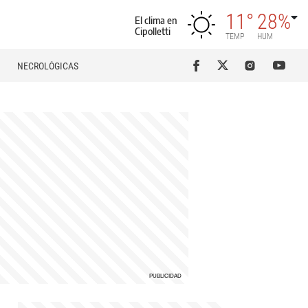
11°
28%
El clima en
Cipolletti
TEMP
HUM
NECROLÓGICAS