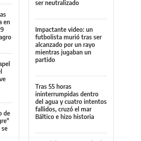
ser neutralizado
das
a en
29
Impactante video: un
lagro
futbolista murió tras ser
alcanzado por un rayo
mientras jugaban un
partido
apel
l
rve
Tras 55 horas
ininterrumpidas dentro
del agua y cuatro intentos
fallidos, cruzó el mar
o de
Báltico e hizo historia
gre"
 se