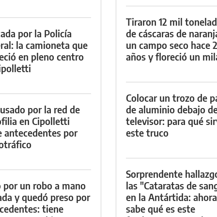
Tiraron 12 mil tonela
ada por la Policía
de cáscaras de naranj
ral: la camioneta que
un campo seco hace 
eció en pleno centro
años y floreció un mi
polletti
Colocar un trozo de p
cusado por la red de
de aluminio debajo de
ilia en Cipolletti
televisor: para qué si
e antecedentes por
este truco
otráfico
Sorprendente hallazg
 por un robo a mano
las "Cataratas de san
da y quedó preso por
en la Antártida: ahora
cedentes: tiene
sabe qué es este