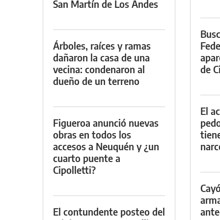
San Martín de Los Andes
Busc
Árboles, raíces y ramas
Fede
dañaron la casa de una
apar
vecina: condenaron al
de Ci
dueño de un terreno
El a
Figueroa anunció nuevas
pedof
obras en todos los
tien
accesos a Neuquén y ¿un
narc
cuarto puente a
Cipolletti?
Cayó
arma
El contundente posteo del
ante