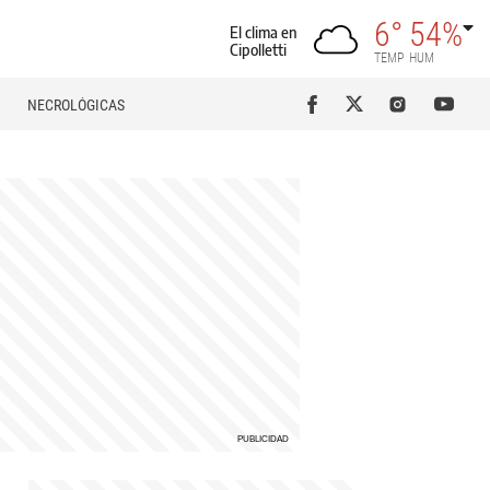
6°
54%
El clima en
Cipolletti
TEMP
HUM
NECROLÓGICAS