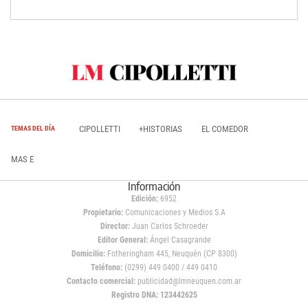
CIPOLLETTI
+HISTORIAS
EL COMEDOR
TEMAS DEL DÍA
MAS E
Información
Edición:
6952
Propietario:
Comunicaciones y Medios S.A
Director:
Juan Carlos Schroeder
Editor General:
Ángel Casagrande
Domicilio:
Fotheringham 445, Neuquén (CP 8300)
Teléfono:
(0299) 449 0400 / 449 0410
Contacto comercial:
publicidad@lmneuquen.com.ar
Registro DNA: 123442625