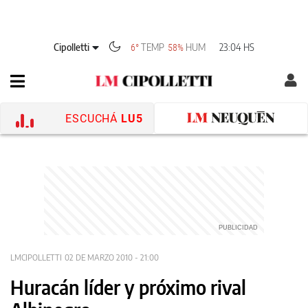
Cipolletti
TEMP
HUM
23:04 HS
6°
58%
ESCUCHÁ
LU5
LMCIPOLLETTI
02 DE MARZO 2010 - 21:00
Huracán líder y próximo rival