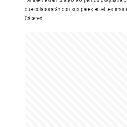
También están citados los peritos psiquiátric
que colaborarán con sus pares en el testimonio
Cáceres.