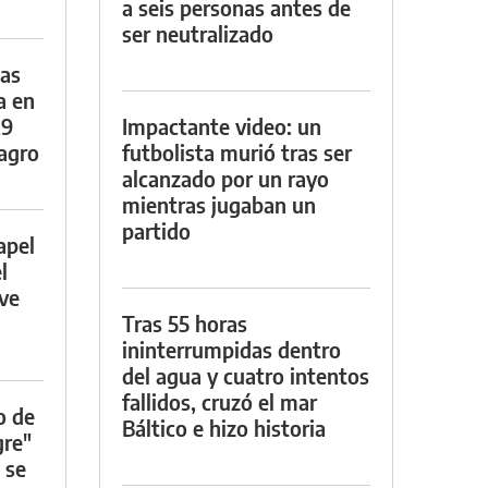
a seis personas antes de
ser neutralizado
das
a en
29
Impactante video: un
lagro
futbolista murió tras ser
alcanzado por un rayo
mientras jugaban un
partido
apel
l
rve
Tras 55 horas
ininterrumpidas dentro
del agua y cuatro intentos
fallidos, cruzó el mar
o de
Báltico e hizo historia
gre"
 se