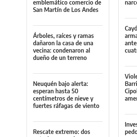
emblemático comercio de
narc
San Martín de Los Andes
Cayó
Árboles, raíces y ramas
arma
dañaron la casa de una
ante
vecina: condenaron al
cuat
dueño de un terreno
Viol
Neuquén bajo alerta:
Barr
esperan hasta 50
Cipo
centímetros de nieve y
amen
fuertes ráfagas de viento
Inve
Rescate extremo: dos
pedo