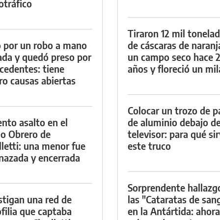
otráfico
Tiraron 12 mil tonela
 por un robo a mano
de cáscaras de naranj
da y quedó preso por
un campo seco hace 
cedentes: tiene
años y floreció un mi
ro causas abiertas
Colocar un trozo de p
ento asalto en el
de aluminio debajo de
io Obrero de
televisor: para qué si
lletti: una menor fue
este truco
azada y encerrada
Sorprendente hallazg
stigan una red de
las "Cataratas de san
filia que captaba
en la Antártida: ahora