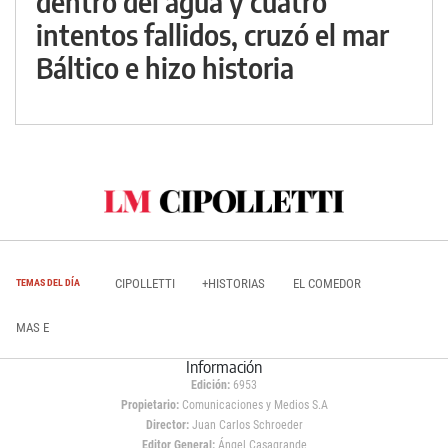
dentro del agua y cuatro
intentos fallidos, cruzó el mar
Báltico e hizo historia
CIPOLLETTI
+HISTORIAS
EL COMEDOR
TEMAS DEL DÍA
MAS E
Información
Edición:
6953
Propietario:
Comunicaciones y Medios S.A
Director:
Juan Carlos Schroeder
Editor General:
Ángel Casagrande