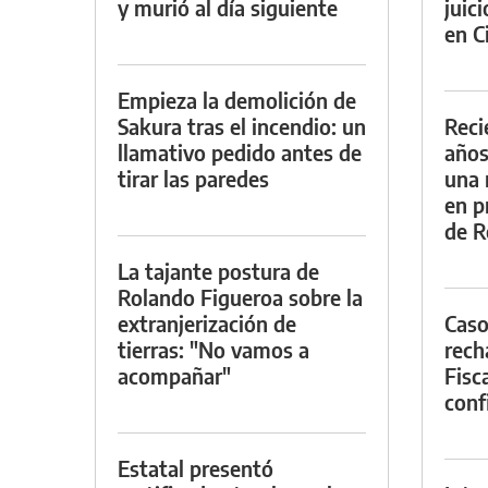
y murió al día siguiente
juic
en Ci
Empieza la demolición de
Sakura tras el incendio: un
Reci
llamativo pedido antes de
años
tirar las paredes
una 
en p
de R
La tajante postura de
Rolando Figueroa sobre la
extranjerización de
Caso
tierras: "No vamos a
rech
acompañar"
Fisca
conf
Estatal presentó