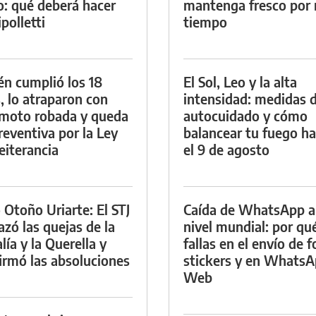
io: qué deberá hacer
mantenga fresco por
polletti
tiempo
én cumplió los 18
El Sol, Leo y la alta
, lo atraparon con
intensidad: medidas 
moto robada y queda
autocuidado y cómo
reventiva por la Ley
balancear tu fuego h
eiterancia
el 9 de agosto
 Otoño Uriarte: El STJ
Caída de WhatsApp a
azó las quejas de la
nivel mundial: por qu
lía y la Querella y
fallas en el envío de f
irmó las absoluciones
stickers y en Whats
Web