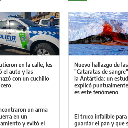
tieron en la calle, les
Nuevo hallazgo de las
ó el auto y las
"Cataratas de sangre"
azó con un cuchillo
la Antártida: un estud
icero
explicó puntualment
es este fenómeno
ncontraron un arma
uerra en un
El truco infalible para
namiento y evitó el
guardar el pan y que 