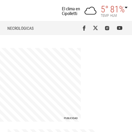
5°
81%
El clima en
Cipolletti
TEMP
HUM
NECROLÓGICAS