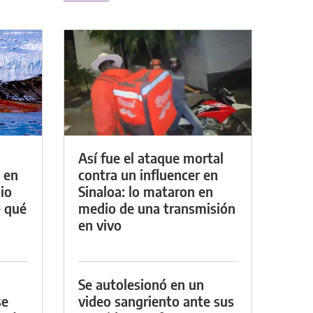
Así fue el ataque mortal
 en
contra un influencer en
io
Sinaloa: lo mataron en
e qué
medio de una transmisión
en vivo
Se autolesionó en un
se
video sangriento ante sus