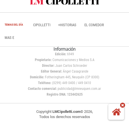
CIPOLLETTI
+HISTORIAS
EL COMEDOR
TEMAS DEL DÍA
MAS E
Información
Edición:
6949
Propietario:
Comunicaciones y Medios S.A
Director:
Juan Carlos Schroeder
Editor General:
Ángel Casagrande
Domicilio:
Fotheringham 445, Neuquén (CP 8300)
Teléfono:
(0299) 449 0400 / 449 0410
Contacto comercial:
publicidad@lmneuquen.com.ar
Registro DNA: 123442625
Copyright
LMCipolletti.com
© 2026,
Todos los derechos reservados