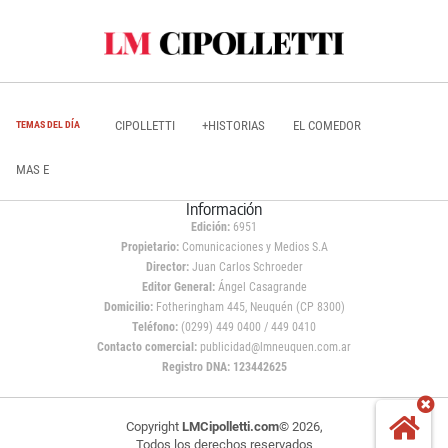
CIPOLLETTI
+HISTORIAS
EL COMEDOR
TEMAS DEL DÍA
MAS E
Información
Edición:
6951
Propietario:
Comunicaciones y Medios S.A
Director:
Juan Carlos Schroeder
Editor General:
Ángel Casagrande
Domicilio:
Fotheringham 445, Neuquén (CP 8300)
Teléfono:
(0299) 449 0400 / 449 0410
Contacto comercial:
publicidad@lmneuquen.com.ar
Registro DNA: 123442625
Copyright
LMCipolletti.com
© 2026,
Todos los derechos reservados