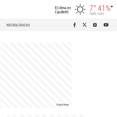
7°
41%
El clima en
Cipolletti
TEMP
HUM
NECROLÓGICAS