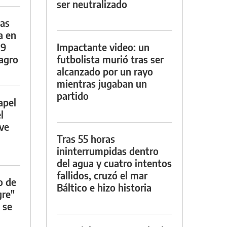
ser neutralizado
das
a en
29
Impactante video: un
lagro
futbolista murió tras ser
alcanzado por un rayo
mientras jugaban un
partido
apel
l
rve
Tras 55 horas
ininterrumpidas dentro
del agua y cuatro intentos
fallidos, cruzó el mar
o de
Báltico e hizo historia
gre"
 se