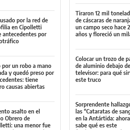
Tiraron 12 mil tonela
cusado por la red de
de cáscaras de naranj
ilia en Cipolletti
un campo seco hace 
e antecedentes por
años y floreció un mi
otráfico
Colocar un trozo de p
 por un robo a mano
de aluminio debajo de
da y quedó preso por
televisor: para qué si
cedentes: tiene
este truco
ro causas abiertas
Sorprendente hallazg
ento asalto en el
las "Cataratas de san
io Obrero de
en la Antártida: ahora
lletti: una menor fue
sabe qué es este