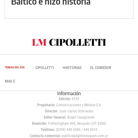
Báltico e hizo historia
CIPOLLETTI
+HISTORIAS
EL COMEDOR
TEMAS DEL DÍA
MAS E
Información
Edición:
6953
Propietario:
Comunicaciones y Medios S.A
Director:
Juan Carlos Schroeder
Editor General:
Ángel Casagrande
Domicilio:
Fotheringham 445, Neuquén (CP 8300)
Teléfono:
(0299) 449 0400 / 449 0410
Contacto comercial:
publicidad@lmneuquen.com.ar